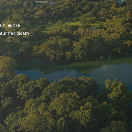
am, audire
ntur nec dicam