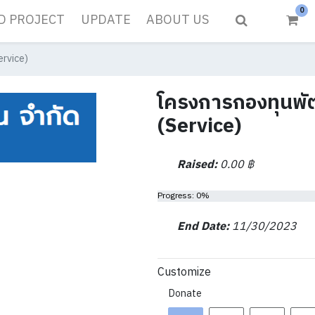
0
D PROJECT
UPDATE
ABOUT US
rvice)
โครงการกองทุนพ
(Service)
Raised:
0.00
฿
Progress: 0%
End Date:
11/30/2023
Customize
Donate