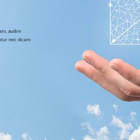
am, audire
ntur nec dicam